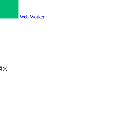
Web Worker
意义