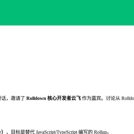
对话，邀请了
Rolldown 核心开发者云飞
作为嘉宾。讨论从 Roll
r）
，目标是替代 JavaScript/TypeScript 编写的 Rollup。