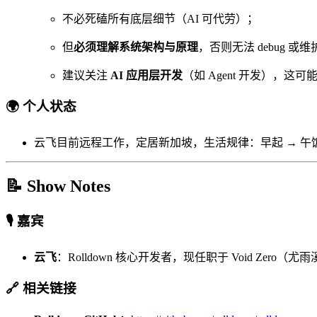
不必死磕所有底层细节（AI 可代劳）；
但
必须理解系统架构与原理
，否则无法 debug 或
建议关注
AI 应用层开发
（如 Agent 开发），这
🌍 个人状态
云飞目前远程工作，定居新加坡，生活规律：早起 → 午饭后
📝 Show Notes
🎙️ 嘉宾
云飞
：Rolldown 核心开发者，现任职于 Void Zero（
🔗 相关链接