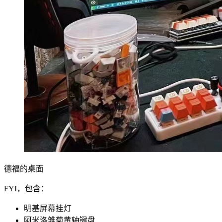
德福的桌面
FYI，包含：
明基屏幕挂灯
阿米洛雏菊黄轴键盘